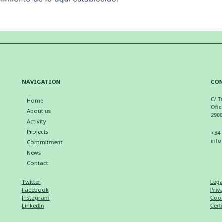
NAVIGATION
CO
C/ T
Home
Ofic
About us
290
Activity
Projects
+34 
inf
Commitment
News
Contact
Twitter
Lega
Facebook
Priv
Instagram
Cook
LinkedIn
Cert