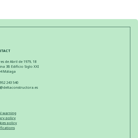
NTACT
res de Abril de 1979, 18
ina 3B Edificio Siglo XXI
04 Málaga
952 243 540
o@deltaconstructora.es
l warning
acy policy
ies policy
ifications