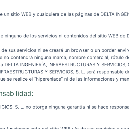
ntre un sitio WEB y cualquiera de las páginas de DELTA I
al de ninguno de los servicios ni contenidos del sitio WE
i de sus servicios ni se creará un browser o un border envi
ace no contendrá ninguna marca, nombre comercial, rótulo d
tes a DELTA INGENIERÍA, INFRAESTRUCTURAS Y SERVICIOS, S
INFRAESTRUCTURAS Y SERVICIOS, S. L. será responsable de 
ue se realice el “hiperenlace” ni de las informaciones y man
nsabilidad:
, S. L. no otorga ninguna garantía ni se hace responsabl
ivo funcionamiento del sitio WEB y/o de sus servicios o con